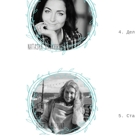
4. Дел
5. Стач