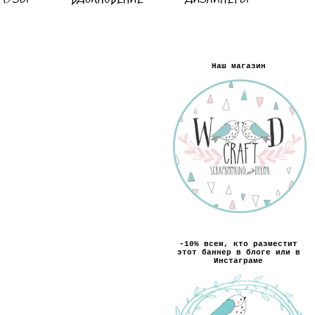
Наш магазин
-10% всем, кто разместит
этот баннер в блоге или в
Инстаграме