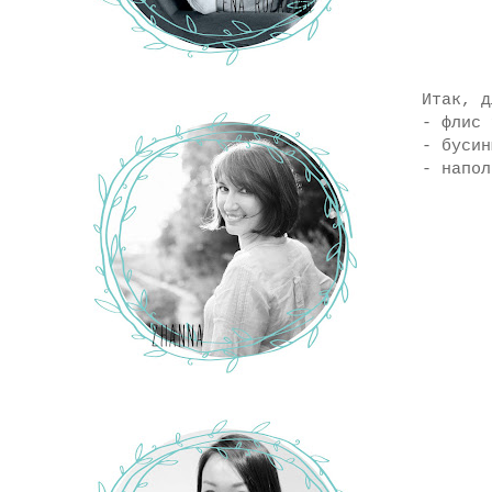
Итак, д
- флис 
- бусин
- напол