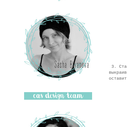
3. Стач
выкраив
оставит